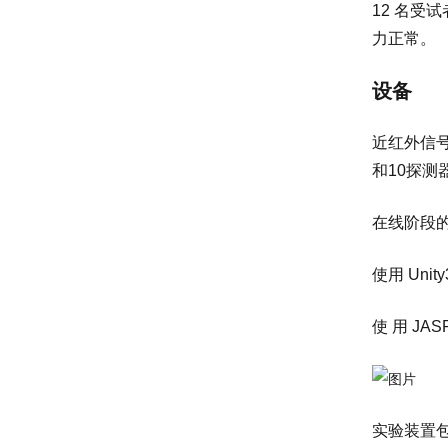
12 名受试
力正常。
设备
近红外信号被记录
和10探测
在线阶段的数据
使用 Unity
使 用 J
实验装置包