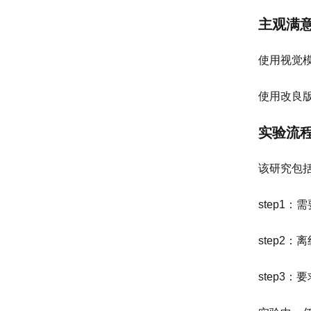
主观满
使用视觉模拟
使用改良版
实验流
该研究包
step1
step2
：离
step3
：要