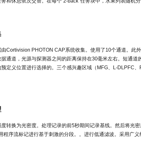
务和休息依次交替。在每个“2-back"任务块中，水果列表随机
集
由Cortivision PHOTON CAP系统收集。使用了10个通
数据通道，光源与探测器之间的距离保持在30毫米左右。短通道
预定义位置进行选择的。三个感兴趣区域（MFG、L-DLPFC、R
理
度转换为光密度。处理记录的前5秒期间记录基线。然后将光密度
用程序流标记进行基于刺激的分段。。进行低通滤波。采用广义线性