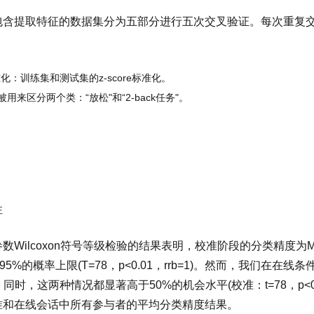
包含提取特征的数据集分为五部分进行五次交叉验证。每次重复
标准化：训练集和测试集的z-score标准化。
被用来区分两个类：“放松"和“2-back任务"。
性
Wilcoxon符号等级检验的结果表明，校准阶段的分类精度为M=88.5
95%的概率上限(T=78，p<0.01，rrb=1)。然而，我们在在线条
7)。同时，这两种情况都显著高于50%的机会水平(校准：t=78，p<0.001
准和在线会话中所有参与者的平均分类精度结果。