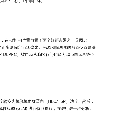
分为3个目标、7个非目标。
道。此外，在F3和F4位置放置了两个短距离通道（见图3）。
的距离则固定为10毫米。光源和探测器的放置位置是基
-DLPFC）被自动从脑区解剖翻译为10-5国际系统位
转换为氧脱氧血红蛋白（HbO/HbR）浓度。然后，
模型 (GLM) 进行特征提取，并进行进一步分析。