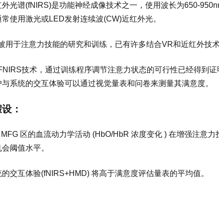
光谱(fNIRS)是
功能神经成像技术之一，使用波长为650-95
常使用激光或LED发射连续波(CW)近红外光。
已被用于注意力技能的研究和训练，已有许多结合VR和近红外技
和FNIRS技术，通过训练程序调节注意力状态的可行性已经得到
户与系统的交互体验可以通过视觉量表和问卷来测量其满意度。
假设：
和 MFG 区的血流动力学活动 (HbO/HbR 浓度变化 ) 在增强注意
机会阈值水平。
的交互体验(fNIRS+HMD) 将高于满意度评估量表的平均值。