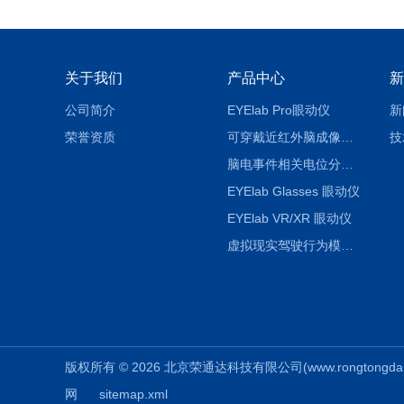
关于我们
产品中心
新
公司简介
EYElab Pro眼动仪
新
荣誉资质
可穿戴近红外脑成像系统
技
脑电事件相关电位分析系统（EEG/ERP）
EYElab Glasses 眼动仪
EYElab VR/XR 眼动仪
虚拟现实驾驶行为模拟仓
版权所有 © 2026 北京荣通达科技有限公司(www.rongtongda.cn)
网
sitemap.xml