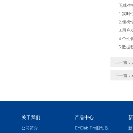
无线生物
1.实时性
2.便携性
3.用户友
4.个性化
5.数据积
上一篇：
下一篇：
关于我们
产品中心
新
公司简介
EYElab Pro眼动仪
新