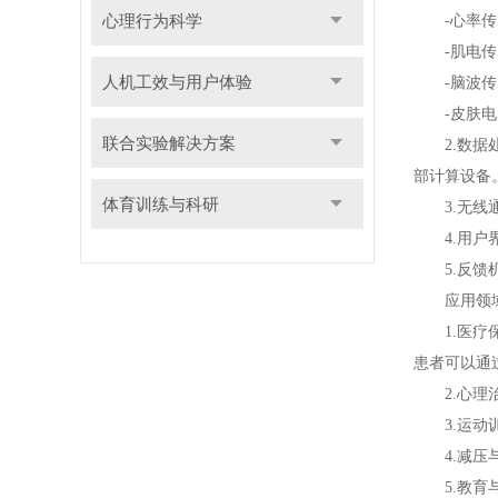
心理行为科学
-心率传感
-肌电传感
人机工效与用户体验
-脑波传感
-皮肤电反
联合实验解决方案
2.数据处
部计算设备
体育训练与科研
3.无线通
4.用户界
5.反馈机
应用领
1.医疗保
患者可以通
2.心理治
3.运动训
4.减压与
5.教育与