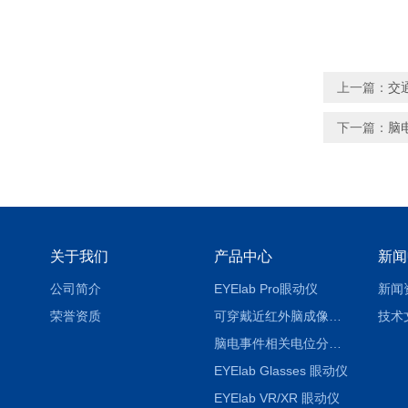
上一篇：
交
下一篇：
脑
关于我们
产品中心
新闻
公司简介
EYElab Pro眼动仪
新闻
荣誉资质
可穿戴近红外脑成像系统
技术
脑电事件相关电位分析系统（EEG/ERP）
EYElab Glasses 眼动仪
EYElab VR/XR 眼动仪