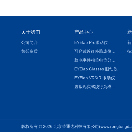
关于我们
产品中心
新
公司简介
EYElab Pro眼动仪
新
荣誉资质
可穿戴近红外脑成像系统
技
脑电事件相关电位分析系统（EEG/ERP）
EYElab Glasses 眼动仪
EYElab VR/XR 眼动仪
虚拟现实驾驶行为模拟仓
版权所有 © 2026 北京荣通达科技有限公司(www.rongtongda.cn)