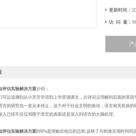
更新时间：
2
访 问 量：
9
产
绍
知评估实验解决方案
介绍：
们可以追溯到从小牙牙学语到上学背诵课文，古诗词义理解到后面的英语
语言的研究也一直从未停止，这个对于社会文明的推动，语言相关疾病的
深入已经不仅仅局限于语言的表面还是深入到语言的大脑机理。
知评估实验解决方案
ERPs是突触后电位的总和,反映了与刺激呈现时间同步