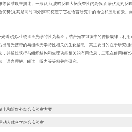
布等多维度来描述。一般认为,波幅反映大脑兴奋性的高低,而潜伏期则反
合优势(尤其是高时间分辨率)奠定了它在语言研究中的地位和应用前景。而
近红外光谱)是以生物组织光学特性为基础，结合光在组织中的传播规律，利
后出射光携带的与组织光学特性相关的生化信息，其主要目的在于研究组
法，并通过获得与组织结构和生理功能相关的有用信息，二现在使用NIR
知、语言理解、阅读、听力等等相关的研究。
脑电和近红外结合实验室方案
运动人体科学综合实验室